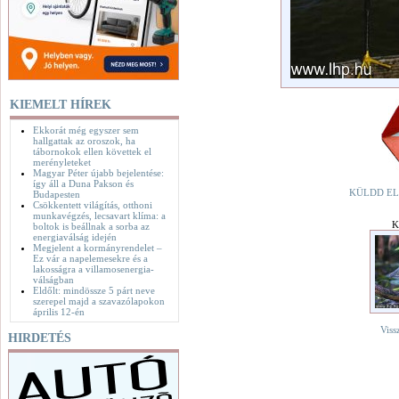
KIEMELT HÍREK
Ekkorát még egyszer sem
hallgattak az oroszok, ha
tábornokok ellen követtek el
merényleteket
Magyar Péter újabb bejelentése:
így áll a Duna Pakson és
KÜLDD EL
Budapesten
Csökkentett világítás, otthoni
munkavégzés, lecsavart klíma: a
K
boltok is beállnak a sorba az
energiaválság idején
Megjelent a kormányrendelet –
Ez vár a napelemesekre és a
lakosságra a villamosenergia-
válságban
Eldőlt: mindössze 5 párt neve
szerepel majd a szavazólapokon
április 12-én
Viss
HIRDETÉS