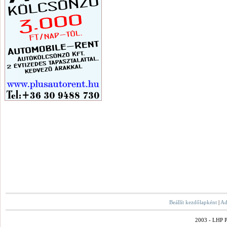
Beállít kezdőlapként
|
Ad
2003 - LHP Po