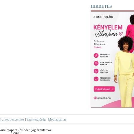
HIRDETÉS
j a kedvencekhez
|
Szerkesztőség
|
Médiaajánlat
rtálcsoport - Minden jog fenntartva
0.004 s