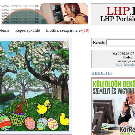
óbázis
Képeslapküldő
Erotika, szexpartnerek
(18)
Keresés:
Ma 2026.08.07
Ibolya
névnapja va
Küldj képesla
HIRDETÉS