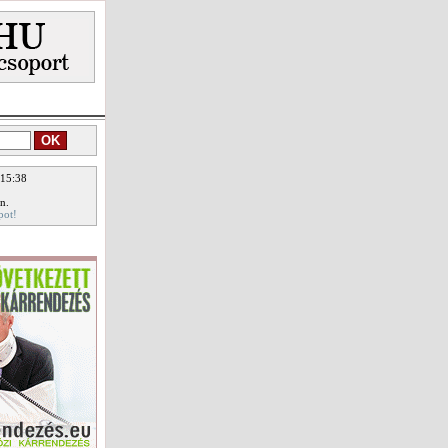
 15:38
n.
pot!