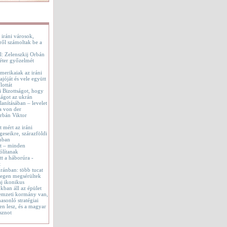
 iráni városok,
ről számoltak be a
l: Zelenszkij Orbán
éter győzelmét
merikaiak az iráni
jóját és vele együtt
lottát
i Bizottságot, hogy
ágot az ukrán
lanításában – levelet
a von der
rbán Viktor
t mért az iráni
geseikre, szárazföldi
onban
tt – minden
ólítanak
t a háborúra -
t
 Iránban: több tucat
tegen megsérültek
aj ikonikus
okban áll az épület
emzeti kormány van,
asonló stratégiai
en lesz, és a magyar
sznot