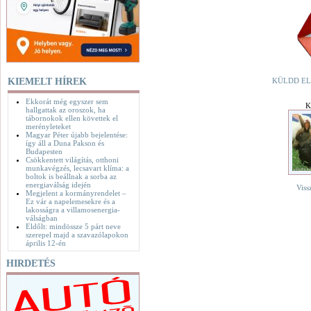
KIEMELT HÍREK
KÜLDD EL
Ekkorát még egyszer sem
K
hallgattak az oroszok, ha
tábornokok ellen követtek el
merényleteket
Magyar Péter újabb bejelentése:
így áll a Duna Pakson és
Budapesten
Csökkentett világítás, otthoni
munkavégzés, lecsavart klíma: a
boltok is beállnak a sorba az
energiaválság idején
Viss
Megjelent a kormányrendelet –
Ez vár a napelemesekre és a
lakosságra a villamosenergia-
válságban
Eldőlt: mindössze 5 párt neve
szerepel majd a szavazólapokon
április 12-én
HIRDETÉS