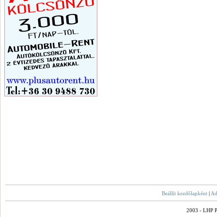
Beállít kezdőlapként
|
Ad
2003 - LHP Po