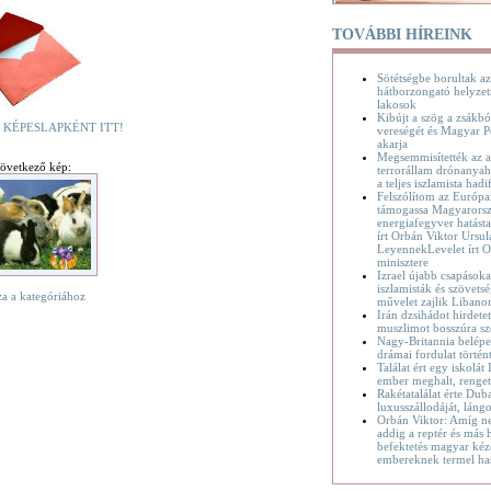
TOVÁBBI HÍREINK
Sötétségbe borultak az
hátborzongató helyzet
lakosok
Kibújt a szög a zsákbó
 KÉPESLAPKÉNT ITT!
vereségét és Magyar P
akarja
Megsemmisítették az a
övetkező kép:
terrorállam drónanyaha
a teljes iszlamista hadif
Felszólítom az Európa
támogassa Magyarorsz
energiafegyver hatásta
írt Orbán Viktor Ursul
LeyennekLevelet írt O
minisztere
Izrael újabb csapásoka
iszlamisták és szövetsé
za a kategóriához
művelet zajlik Liban
Irán dzsihádot hirdete
muszlimot bosszúra sz
Nagy-Britannia belépet
drámai fordulat történ
Találat ért egy iskolát
ember meghalt, renge
Rakétatalálat érte Dub
luxusszállodáját, láng
Orbán Viktor: Amíg n
addig a reptér és más h
befektetés magyar kéz
embereknek termel ha