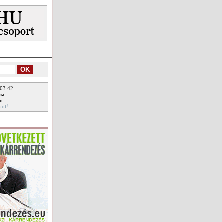
 03:42
ina
n.
pot!