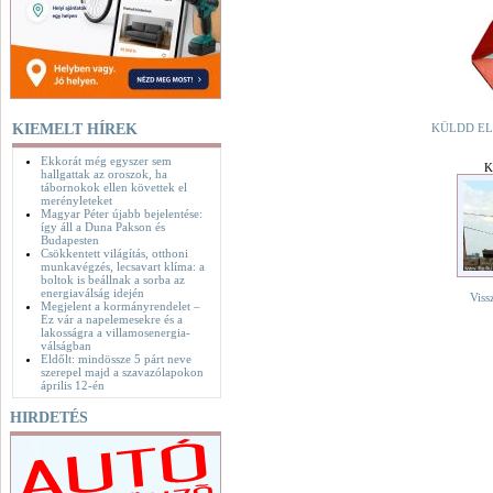
KIEMELT HÍREK
KÜLDD EL
Ekkorát még egyszer sem
K
hallgattak az oroszok, ha
tábornokok ellen követtek el
merényleteket
Magyar Péter újabb bejelentése:
így áll a Duna Pakson és
Budapesten
Csökkentett világítás, otthoni
munkavégzés, lecsavart klíma: a
boltok is beállnak a sorba az
energiaválság idején
Viss
Megjelent a kormányrendelet –
Ez vár a napelemesekre és a
lakosságra a villamosenergia-
válságban
Eldőlt: mindössze 5 párt neve
szerepel majd a szavazólapokon
április 12-én
HIRDETÉS