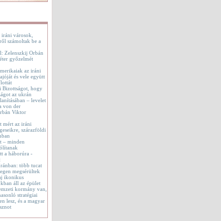
 iráni városok,
ről számoltak be a
l: Zelenszkij Orbán
éter győzelmét
merikaiak az iráni
jóját és vele együtt
lottát
i Bizottságot, hogy
ágot az ukrán
lanításában – levelet
a von der
rbán Viktor
t mért az iráni
geseikre, szárazföldi
onban
tt – minden
ólítanak
t a háborúra -
t
 Iránban: több tucat
tegen megsérültek
aj ikonikus
okban áll az épület
emzeti kormány van,
asonló stratégiai
en lesz, és a magyar
sznot