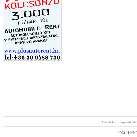
Beállít kezdőlapként
|
Ad
2003 - LHP Po