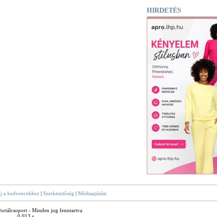
HIRDETÉS
j a kedvencekhez
|
Szerkesztőség
|
Médiaajánlat
rtálcsoport - Minden jog fenntartva
0.013 s