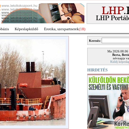
óbázis
Képeslapküldő
Erotika, szexpartnerek
(18)
Keresés:
Ma 2026.08.06
Berta, Bett
névnapja va
Küldj képesla
HIRDETÉS