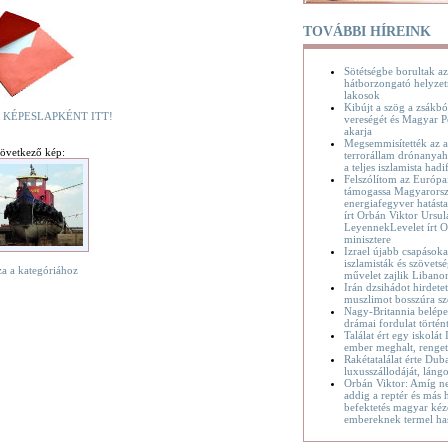
TOVÁBBI HÍREINK
Sötétségbe borultak az
hátborzongató helyzet
lakosok
Kibújt a szög a zsákbó
 KÉPESLAPKÉNT ITT!
vereségét és Magyar P
akarja
Megsemmisítették az a
övetkező kép:
terrorállam drónanyaha
a teljes iszlamista hadif
Felszólítom az Európa
támogassa Magyarorsz
energiafegyver hatásta
írt Orbán Viktor Ursul
LeyennekLevelet írt O
minisztere
Izrael újabb csapásoka
iszlamisták és szövetsé
za a kategóriához
művelet zajlik Liban
Irán dzsihádot hirdete
muszlimot bosszúra sz
Nagy-Britannia belépet
drámai fordulat történ
Találat ért egy iskolát
ember meghalt, renge
Rakétatalálat érte Dub
luxusszállodáját, láng
Orbán Viktor: Amíg n
addig a reptér és más h
befektetés magyar kéz
embereknek termel ha