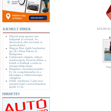
KIEMELT HÍREK
KÜLDD EL
Ekkorát még egyszer sem
K
hallgattak az oroszok, ha
tábornokok ellen követtek el
merényleteket
Magyar Péter újabb bejelentése:
így áll a Duna Pakson és
Budapesten
Csökkentett világítás, otthoni
munkavégzés, lecsavart klíma: a
boltok is beállnak a sorba az
energiaválság idején
Viss
Megjelent a kormányrendelet –
Ez vár a napelemesekre és a
lakosságra a villamosenergia-
válságban
Eldőlt: mindössze 5 párt neve
szerepel majd a szavazólapokon
április 12-én
HIRDETÉS