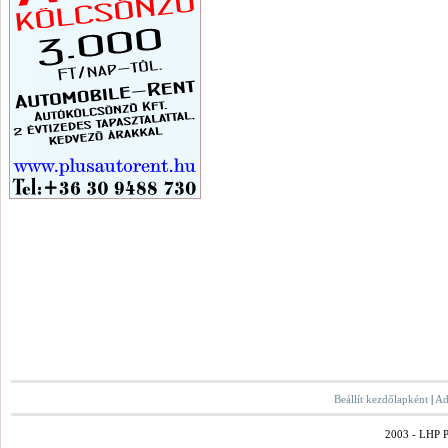
Beállít kezdőlapként
|
Ad
2003 - LHP Po