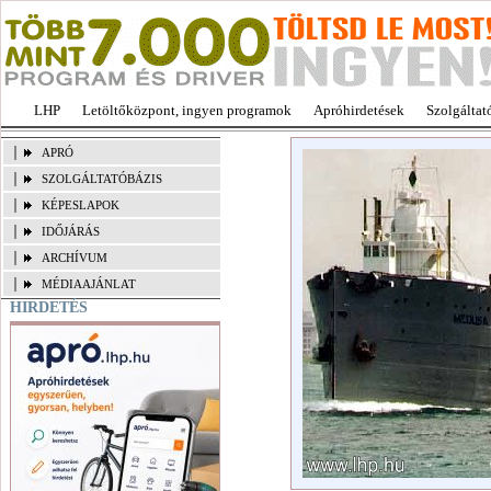
LHP
Letöltőközpont, ingyen programok
Apróhirdetések
Szolgáltat
APRÓ
SZOLGÁLTATÓBÁZIS
KÉPESLAPOK
IDŐJÁRÁS
ARCHÍVUM
MÉDIAAJÁNLAT
HIRDETÉS