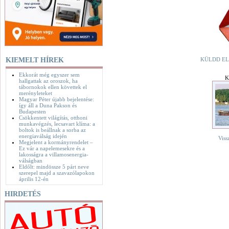
KIEMELT HÍREK
KÜLDD EL
Ekkorát még egyszer sem
K
hallgattak az oroszok, ha
tábornokok ellen követtek el
merényleteket
Magyar Péter újabb bejelentése:
így áll a Duna Pakson és
Budapesten
Csökkentett világítás, otthoni
munkavégzés, lecsavart klíma: a
boltok is beállnak a sorba az
energiaválság idején
Viss
Megjelent a kormányrendelet –
Ez vár a napelemesekre és a
lakosságra a villamosenergia-
válságban
Eldőlt: mindössze 5 párt neve
szerepel majd a szavazólapokon
április 12-én
HIRDETÉS