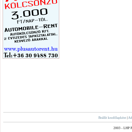
Beállít kezdőlapként
|
Ad
2003 - LHP Po