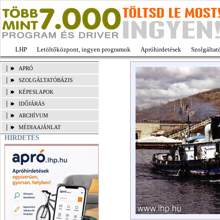
LHP
Letöltőközpont, ingyen programok
Apróhirdetések
Szolgáltat
APRÓ
SZOLGÁLTATÓBÁZIS
KÉPESLAPOK
IDŐJÁRÁS
ARCHÍVUM
MÉDIAAJÁNLAT
HIRDETÉS