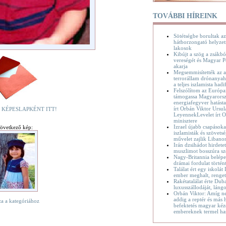
TOVÁBBI HÍREINK
Sötétségbe borultak az
hátborzongató helyzet
lakosok
Kibújt a szög a zsákbó
vereségét és Magyar P
akarja
Megsemmisítették az a
terrorállam drónanyaha
a teljes iszlamista hadif
Felszólítom az Európa
támogassa Magyarorsz
energiafegyver hatásta
írt Orbán Viktor Ursul
 KÉPESLAPKÉNT ITT!
LeyennekLevelet írt O
minisztere
Izrael újabb csapásoka
övetkező kép:
iszlamisták és szövetsé
művelet zajlik Liban
Irán dzsihádot hirdete
muszlimot bosszúra sz
Nagy-Britannia belépet
drámai fordulat történ
Találat ért egy iskolát
ember meghalt, renge
Rakétatalálat érte Dub
luxusszállodáját, láng
Orbán Viktor: Amíg n
addig a reptér és más h
za a kategóriához
befektetés magyar kéz
embereknek termel ha