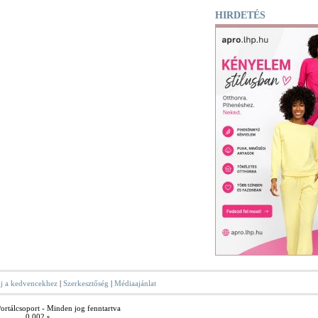
HIRDETÉS
j a kedvencekhez
|
Szerkesztőség
|
Médiaajánlat
rtálcsoport - Minden jog fenntartva
0.002 s