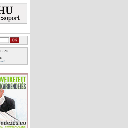
 19:24
n.
pot!