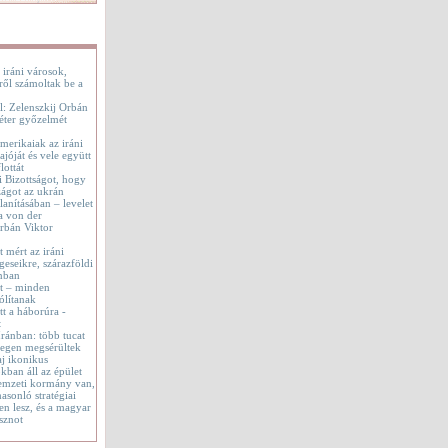
 iráni városok,
ről számoltak be a
l: Zelenszkij Orbán
éter győzelmét
merikaiak az iráni
jóját és vele együtt
lottát
i Bizottságot, hogy
ágot az ukrán
lanításában – levelet
a von der
rbán Viktor
t mért az iráni
geseikre, szárazföldi
onban
tt – minden
ólítanak
t a háborúra -
t
 Iránban: több tucat
tegen megsérültek
aj ikonikus
okban áll az épület
emzeti kormány van,
asonló stratégiai
en lesz, és a magyar
sznot