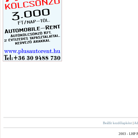
Beállít kezdőlapként
|
Ad
2003 - LHP Po