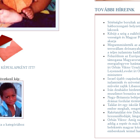
TOVÁBBI HÍREINK
Sötétségbe borultak az
hátborzongató helyzet
lakosok
Kibújt a szög a zsákbó
vereségét és Magyar P
akarja
Megsemmisítették az a
terrorállam drónanyaha
a teljes iszlamista hadif
Felszólítom az Európa
támogassa Magyarorsz
energiafegyver hatásta
írt Orbán Viktor Ursul
 KÉPESLAPKÉNT ITT!
LeyennekLevelet írt O
minisztere
Izrael újabb csapásoka
övetkező kép:
iszlamisták és szövetsé
művelet zajlik Liban
Irán dzsihádot hirdete
muszlimot bosszúra sz
Nagy-Britannia belépet
drámai fordulat történ
Találat ért egy iskolát
ember meghalt, renge
Rakétatalálat érte Dub
luxusszállodáját, láng
Orbán Viktor: Amíg n
addig a reptér és más h
za a kategóriához
befektetés magyar kéz
embereknek termel ha