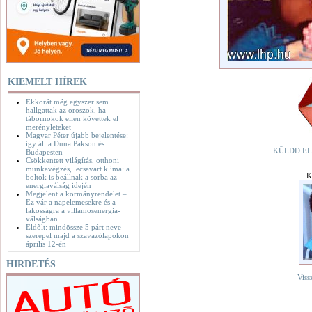
KIEMELT HÍREK
Ekkorát még egyszer sem
hallgattak az oroszok, ha
tábornokok ellen követtek el
merényleteket
Magyar Péter újabb bejelentése:
így áll a Duna Pakson és
KÜLDD EL
Budapesten
Csökkentett világítás, otthoni
munkavégzés, lecsavart klíma: a
K
boltok is beállnak a sorba az
energiaválság idején
Megjelent a kormányrendelet –
Ez vár a napelemesekre és a
lakosságra a villamosenergia-
válságban
Eldőlt: mindössze 5 párt neve
szerepel majd a szavazólapokon
április 12-én
HIRDETÉS
Viss