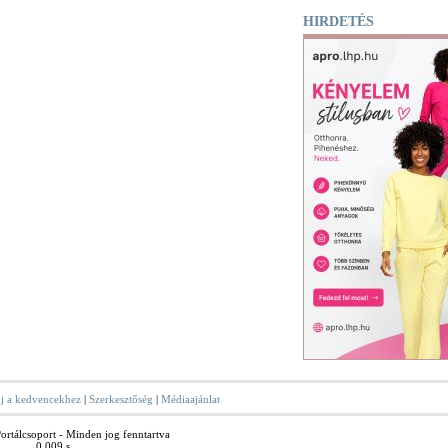
HIRDETÉS
j a kedvencekhez
|
Szerkesztőség
|
Médiaajánlat
rtálcsoport - Minden jog fenntartva
0.009 s