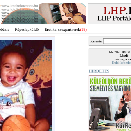
óbázis
Képeslapküldő
Erotika, szexpartnerek
(18)
Keresés:
Ma 2026.08.08
László
névnapja va
Küldj képesla
HIRDETÉS