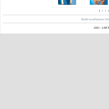
1
2
3
4
Beállít kezdőlapként
|
Ad
2003 - LHP Po