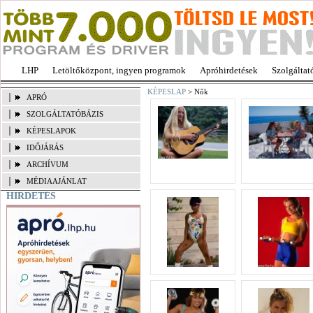
LHP
Letöltőközpont, ingyen programok
Apróhirdetések
Szolgáltat
KÉPESLAP
> Nők
APRÓ
SZOLGÁLTATÓBÁZIS
KÉPESLAPOK
IDŐJÁRÁS
ARCHÍVUM
MÉDIAAJÁNLAT
HIRDETÉS