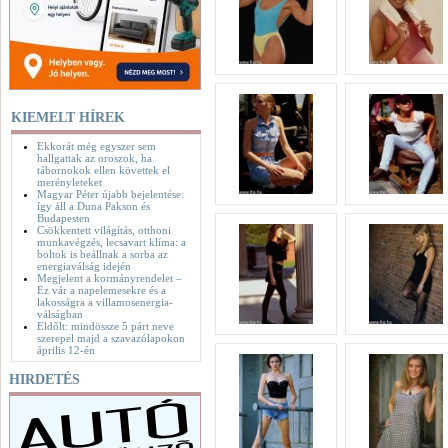
KIEMELT HÍREK
Ekkorát még egyszer sem
hallgattak az oroszok, ha
tábornokok ellen követtek el
merényleteket
Magyar Péter újabb bejelentése:
így áll a Duna Pakson és
Budapesten
Csökkentett világítás, otthoni
munkavégzés, lecsavart klíma: a
boltok is beállnak a sorba az
energiaválság idején
Megjelent a kormányrendelet –
Ez vár a napelemesekre és a
lakosságra a villamosenergia-
válságban
Eldőlt: mindössze 5 párt neve
szerepel majd a szavazólapokon
április 12-én
HIRDETÉS