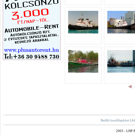
Beállít kezdőlapként
|
Ad
2003 - LHP Po