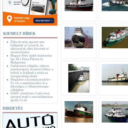
KIEMELT HÍREK
Ekkorát még egyszer sem
hallgattak az oroszok, ha
tábornokok ellen követtek el
merényleteket
Magyar Péter újabb bejelentése:
így áll a Duna Pakson és
Budapesten
Csökkentett világítás, otthoni
munkavégzés, lecsavart klíma: a
boltok is beállnak a sorba az
energiaválság idején
Megjelent a kormányrendelet –
Ez vár a napelemesekre és a
lakosságra a villamosenergia-
válságban
Eldőlt: mindössze 5 párt neve
szerepel majd a szavazólapokon
április 12-én
HIRDETÉS