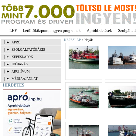
LHP
Letöltőközpont, ingyen programok
Apróhirdetések
Szolgáltat
KÉPESLAP
> Hajók
APRÓ
SZOLGÁLTATÓBÁZIS
KÉPESLAPOK
IDŐJÁRÁS
ARCHÍVUM
MÉDIAAJÁNLAT
HIRDETÉS