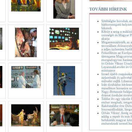
TOVÁBBI HÍREINK
Sötétségbe borultak az
hátborzongató helyzet
lakosok
Kibújt a szög a zsákbó
vereségét és Magyar P
akarja
Megsemmisítették az a
terrorállam drónanyaha
a teljes iszlamista hadif
Felszólítom az Európa
támogassa Magyarorsz
energiafegyver hatásta
írt Orbán Viktor Ursul
LeyennekLevelet írt O
minisztere
Izrael újabb csapásoka
iszlamisták és szövetsé
művelet zajlik Liban
Irán dzsihádot hirdete
muszlimot bosszúra sz
Nagy-Britannia belépet
drámai fordulat történ
Találat ért egy iskolát
ember meghalt, renge
Rakétatalálat érte Dub
luxusszállodáját, láng
Orbán Viktor: Amíg n
addig a reptér és más h
befektetés magyar kéz
embereknek termel ha