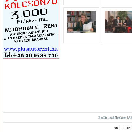
Beállít kezdőlapként
|
Ad
2003 - LHP Po