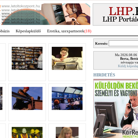
óbázis
Képeslapküldő
Erotika, szexpartnerek
(18)
Keresés:
Ma 2026.08.06
Berta, Bett
névnapja va
Küldj képesla
HIRDETÉS