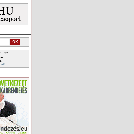
 23:32
ina
n.
pot!