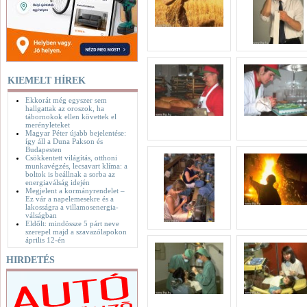
KIEMELT HÍREK
Ekkorát még egyszer sem
hallgattak az oroszok, ha
tábornokok ellen követtek el
merényleteket
Magyar Péter újabb bejelentése:
így áll a Duna Pakson és
Budapesten
Csökkentett világítás, otthoni
munkavégzés, lecsavart klíma: a
boltok is beállnak a sorba az
energiaválság idején
Megjelent a kormányrendelet –
Ez vár a napelemesekre és a
lakosságra a villamosenergia-
válságban
Eldőlt: mindössze 5 párt neve
szerepel majd a szavazólapokon
április 12-én
HIRDETÉS