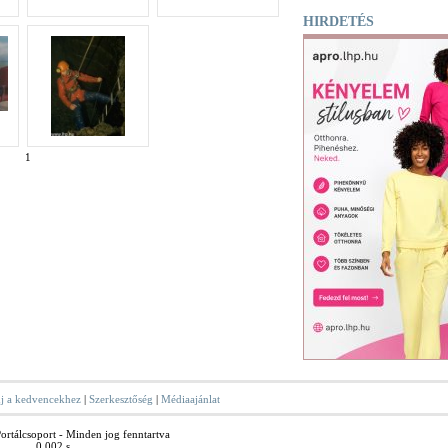
HIRDETÉS
1
j a kedvencekhez
|
Szerkesztőség
|
Médiaajánlat
rtálcsoport - Minden jog fenntartva
0.002 s