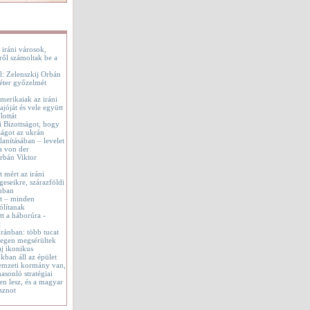
 iráni városok,
ről számoltak be a
l: Zelenszkij Orbán
éter győzelmét
merikaiak az iráni
jóját és vele együtt
lottát
i Bizottságot, hogy
ágot az ukrán
lanításában – levelet
a von der
rbán Viktor
t mért az iráni
geseikre, szárazföldi
onban
tt – minden
ólítanak
t a háborúra -
t
 Iránban: több tucat
tegen megsérültek
aj ikonikus
okban áll az épület
emzeti kormány van,
asonló stratégiai
en lesz, és a magyar
sznot