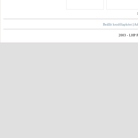
Beállít kezdőlapként
|
Ad
2003 - LHP Po