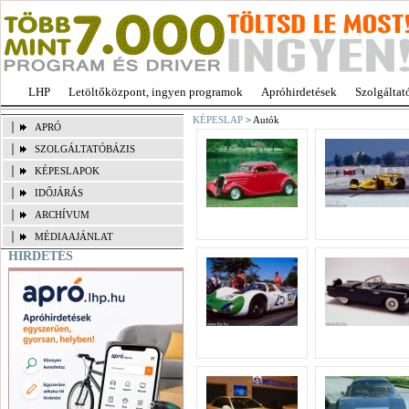
LHP
Letöltőközpont, ingyen programok
Apróhirdetések
Szolgáltat
KÉPESLAP
> Autók
APRÓ
SZOLGÁLTATÓBÁZIS
KÉPESLAPOK
IDŐJÁRÁS
ARCHÍVUM
MÉDIAAJÁNLAT
HIRDETÉS