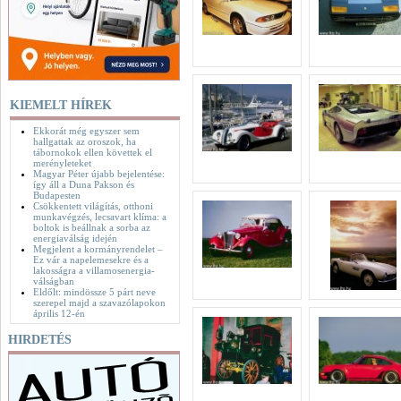
KIEMELT HÍREK
Ekkorát még egyszer sem
hallgattak az oroszok, ha
tábornokok ellen követtek el
merényleteket
Magyar Péter újabb bejelentése:
így áll a Duna Pakson és
Budapesten
Csökkentett világítás, otthoni
munkavégzés, lecsavart klíma: a
boltok is beállnak a sorba az
energiaválság idején
Megjelent a kormányrendelet –
Ez vár a napelemesekre és a
lakosságra a villamosenergia-
válságban
Eldőlt: mindössze 5 párt neve
szerepel majd a szavazólapokon
április 12-én
HIRDETÉS