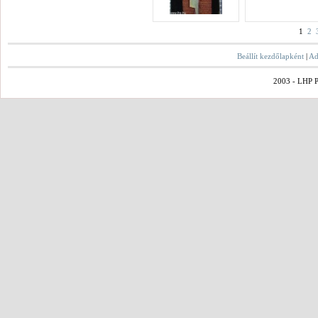
1
2
Beállít kezdőlapként
|
Ad
2003 - LHP Po