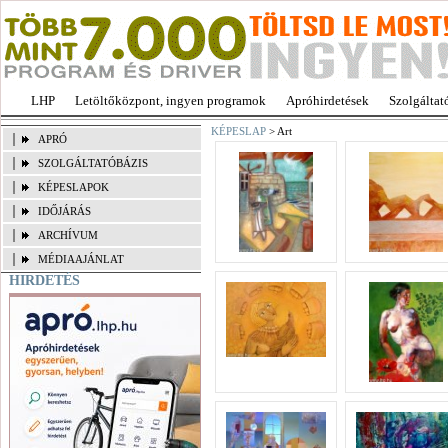
LHP
Letöltőközpont, ingyen programok
Apróhirdetések
Szolgáltat
KÉPESLAP
> Art
APRÓ
SZOLGÁLTATÓBÁZIS
KÉPESLAPOK
IDŐJÁRÁS
ARCHÍVUM
MÉDIAAJÁNLAT
HIRDETÉS