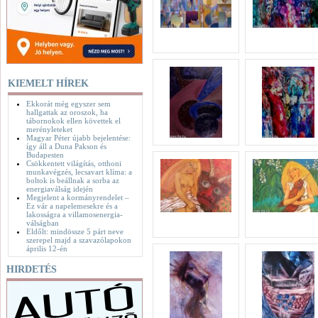
KIEMELT HÍREK
Ekkorát még egyszer sem
hallgattak az oroszok, ha
tábornokok ellen követtek el
merényleteket
Magyar Péter újabb bejelentése:
így áll a Duna Pakson és
Budapesten
Csökkentett világítás, otthoni
munkavégzés, lecsavart klíma: a
boltok is beállnak a sorba az
energiaválság idején
Megjelent a kormányrendelet –
Ez vár a napelemesekre és a
lakosságra a villamosenergia-
válságban
Eldőlt: mindössze 5 párt neve
szerepel majd a szavazólapokon
április 12-én
HIRDETÉS