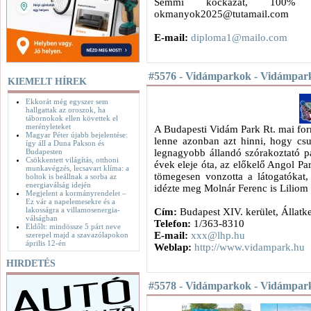
Semmi kockázat, 100% g
okmanyok2025@tutamail.com
E-mail:
diploma1@mailo.com
#5576 - Vidámparkok - Vidámpar
KIEMELT HÍREK
Ekkorát még egyszer sem
hallgattak az oroszok, ha
tábornokok ellen követtek el
merényleteket
A Budapesti Vidám Park Rt. mai fo
Magyar Péter újabb bejelentése:
lenne azonban azt hinni, hogy csu
így áll a Duna Pakson és
Budapesten
legnagyobb állandó szórakoztató pa
Csökkentett világítás, otthoni
évek eleje óta, az előkelő Angol P
munkavégzés, lecsavart klíma: a
tömegesen vonzotta a látogatókat,
boltok is beállnak a sorba az
energiaválság idején
idézte meg Molnár Ferenc is Lilio
Megjelent a kormányrendelet –
Ez vár a napelemesekre és a
lakosságra a villamosenergia-
Cím:
Budapest XIV. kerület, Állatker
válságban
Telefon:
1/363-8310
Eldőlt: mindössze 5 párt neve
E-mail:
xxx@lhp.hu
szerepel majd a szavazólapokon
április 12-én
Weblap:
http://www.vidampark.hu
HIRDETÉS
#5578 - Vidámparkok - Vidámpar