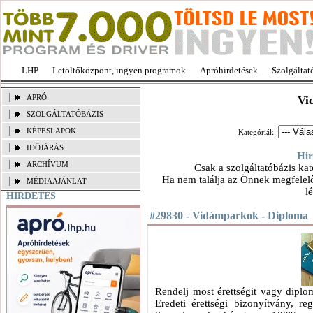
LHP
Letöltőközpont, ingyen programok
Apróhirdetések
Szolgáltat
APRÓ
Vi
SZOLGÁLTATÓBÁZIS
KÉPESLAPOK
Kategóriák:
IDŐJÁRÁS
Hir
ARCHÍVUM
Csak a szolgáltatóbázis kat
Ha nem találja az Önnek megfelelő
MÉDIAAJÁNLAT
l
HIRDETÉS
#29830 - Vidámparkok - Diploma
Rendelj most érettségit vagy dipl
Eredeti érettségi bizonyítvány, re