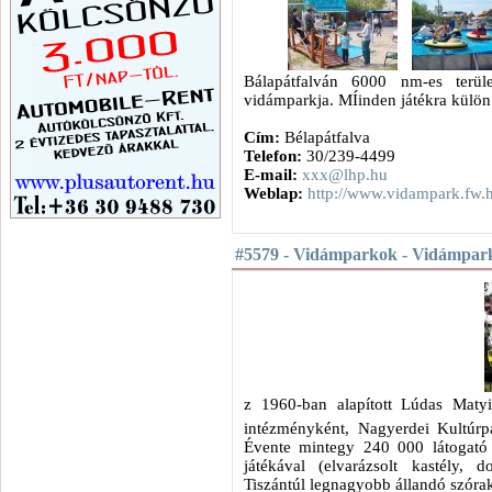
Bálapátfalván 6000 nm-es terül
vidámparkja. MÍinden játékra külön 
Cím:
Bélapátfalva
Telefon:
30/239-4499
E-mail:
xxx@lhp.hu
Weblap:
http://www.vidampark.fw.
#5579 - Vidámparkok - Vidámpar
z 1960-ban alapított Lúdas Matyi
intézményként, Nagyerdei Kultúrp
Évente mintegy 240 000 látogató 
játékával (elvarázsolt kastély, 
Tiszántúl legnagyobb állandó szórak