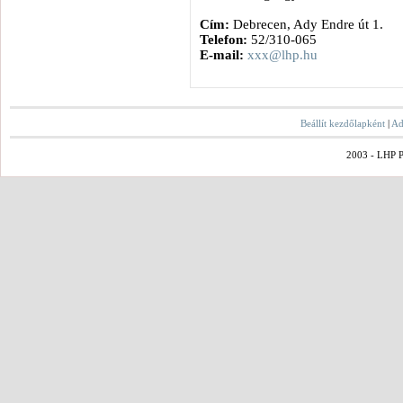
Cím:
Debrecen, Ady Endre út 1.
Telefon:
52/310-065
E-mail:
xxx@lhp.hu
Beállít kezdőlapként
|
Ad
2003 - LHP Po