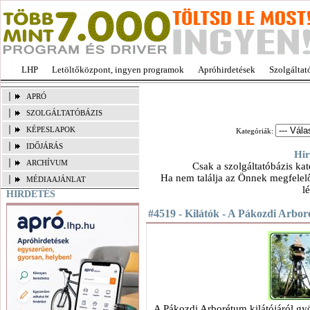
LHP
Letöltőközpont, ingyen programok
Apróhirdetések
Szolgáltat
APRÓ
SZOLGÁLTATÓBÁZIS
KÉPESLAPOK
Kategóriák:
IDŐJÁRÁS
Hir
ARCHÍVUM
Csak a szolgáltatóbázis kat
Ha nem találja az Önnek megfelelő
MÉDIAAJÁNLAT
l
HIRDETÉS
#4519 - Kilátók - A Pákozdi Arbor
A Pákozdi Arborétum kilátójáról gy