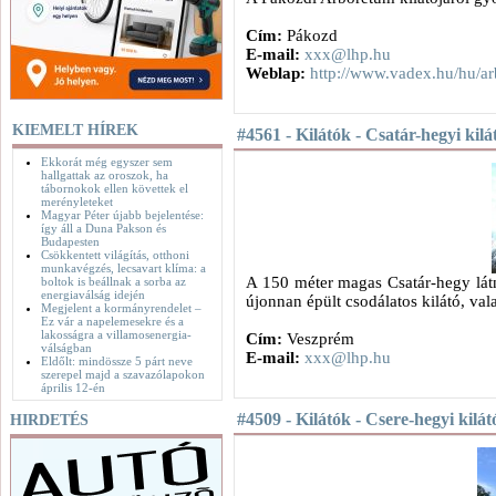
Cím:
Pákozd
E-mail:
xxx@lhp.hu
Weblap:
http://www.vadex.hu/hu/a
KIEMELT HÍREK
#4561 - Kilátók - Csatár-hegyi kilá
Ekkorát még egyszer sem
hallgattak az oroszok, ha
tábornokok ellen követtek el
merényleteket
Magyar Péter újabb bejelentése:
így áll a Duna Pakson és
Budapesten
Csökkentett világítás, otthoni
munkavégzés, lecsavart klíma: a
A 150 méter magas Csatár-hegy látn
boltok is beállnak a sorba az
energiaválság idején
újonnan épült csodálatos kilátó, va
Megjelent a kormányrendelet –
Ez vár a napelemesekre és a
lakosságra a villamosenergia-
Cím:
Veszprém
válságban
E-mail:
xxx@lhp.hu
Eldőlt: mindössze 5 párt neve
szerepel majd a szavazólapokon
április 12-én
#4509 - Kilátók - Csere-hegyi kilát
HIRDETÉS