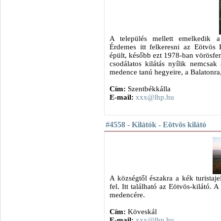
A település mellett emelkedik a
Érdemes itt felkeresni az Eötvös 
épült, később ezt 1978-ban vörösfeny
csodálatos kilátás nyílik nemcsak
medence tanú hegyeire, a Balatonra, 
Cím:
Szentbékkálla
E-mail:
xxx@lhp.hu
#4558 - Kilátók - Eötvös kilátó
A községtől északra a kék turistaj
fel. Itt található az Eötvös-kilátó.
medencére.
Cím:
Köveskál
E-mail:
xxx@lhp.hu