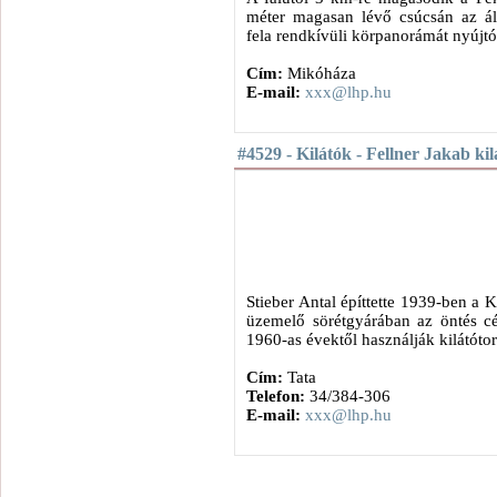
méter magasan lévő csúcsán az ál
fela rendkívüli körpanorámát nyújtó 
Cím:
Mikóháza
E-mail:
xxx@lhp.hu
#4529 - Kilátók - Fellner Jakab kil
Stieber Antal építtette 1939-ben a
üzemelő sörétgyárában az öntés cé
1960-as évektől használják kilátóto
Cím:
Tata
Telefon:
34/384-306
E-mail:
xxx@lhp.hu