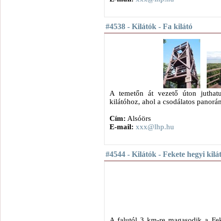
#4538 - Kilátók - Fa kilátó
A temetőn át vezető úton juthat
kilátóhoz, ahol a csodálatos pano
Cím:
Alsóörs
E-mail:
xxx@lhp.hu
#4544 - Kilátók - Fekete hegyi kilá
A falutól 3 km-re magasodik a Fek