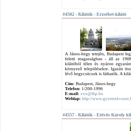
#4502 - Kilátók - Erzsébet-kilátó
A János-hegy tetején, Budapest le
feletti magasságban - áll az 1908
kilátóból télen és nyáron egyarán
környező településekre. Igazán ti
lévő hegycsúcsok is láthatók. A kilá
Cím:
Budapest, János-hegy
Telefon:
1/200-1996
E-mail:
xxx@lhp.hu
Weblap:
http://www.gyermekvasut.h
#4557 - Kilátók - Eötvös Károly ki