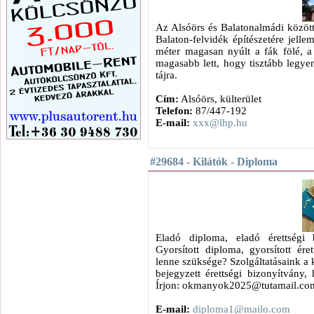
Az Alsóörs és Balatonalmádi közötti
Balaton-felvidék építészetére jelle
méter magasan nyúlt a fák fölé, a
magasabb lett, hogy tisztább legyen
tájra.
Cím:
Alsóörs, külterület
Telefon:
87/447-192
E-mail:
xxx@lhp.hu
#29684 - Kilátók - Diploma
Eladó diploma, eladó érettségi b
Gyorsított diploma, gyorsított ére
lenne szüksége? Szolgáltatásaink a 
bejegyzett érettségi bizonyítvány,
Írjon: okmanyok2025@tutamail.co
E-mail:
diploma1@mailo.com