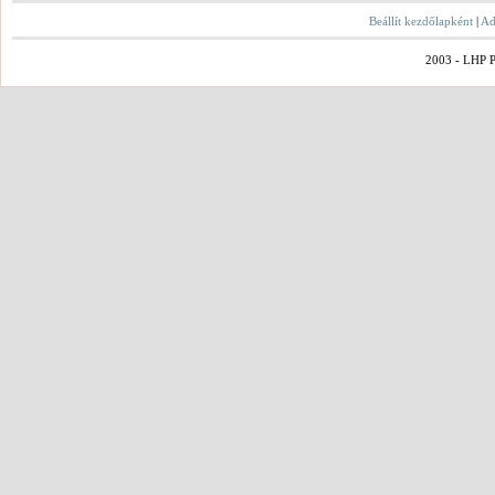
Beállít kezdőlapként
|
Ad
2003 - LHP Po