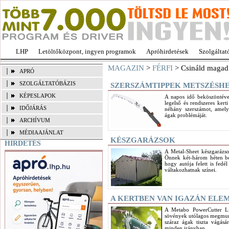
LHP
Letöltőközpont, ingyen programok
Apróhirdetések
Szolgáltat
MAGAZIN
>
FÉRFI
> Csináld magad
APRÓ
SZOLGÁLTATÓBÁZIS
SZERSZÁMTIPPEK METSZÉSH
KÉPESLAPOK
A napos idő beköszöntéve
legelső és rendszeres ker
IDŐJÁRÁS
néhány szerszámot, amely
ágak problémáját.
ARCHÍVUM
MÉDIAAJÁNLAT
KÉSZGARÁZSOK
HIRDETÉS
A Metal-Sheet készgarázsok
Önnek két-három héten bel
hogy autója felett is fedé
váltakozhatnak színei.
A KERTBEN VAN IGAZÁN ELE
A Metabo PowerCutter Li
sövények utólagos megmunk
száraz ágak tiszta vágás
minden irányban.