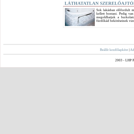
LÁTHATATLAN SZERELŐAJTÓ
Sok lakásban előfordult m
kellett bontani. Pedig va
megoldhatjuk a burkolat
fürdőkád bekötéseinek vizsgá
Beállít kezdőlapként
|
Ad
2003 - LHP Po