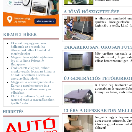
A JÖVŐ HŐSZIGETELÉSE
A viharosan emelkedő ene
épületek hőszigetelésér
leginkább a tetők, külső f
el.
KIEMELT HÍREK
Ekkorát még egyszer sem
hallgattak az oroszok, ha
TAKARÉKOSAN, OKOSAN FŰT
tábornokok ellen követtek el
merényleteket
Már javában tapossuk a 
Magyar Péter újabb bejelentése:
foglalkoznunk, hogy vala
így áll a Duna Pakson és
válasz határozottan: igen!
Budapesten
Csökkentett világítás, otthoni
munkavégzés, lecsavart klíma: a
boltok is beállnak a sorba az
ÚJ GENERÁCIÓS TETŐBURKO
energiaválság idején
Megjelent a kormányrendelet –
A Trimo cég tetőburkolat
Ez vár a napelemesekre és a
gyorsabban és egyszerűbbe
lakosságra a villamosenergia-
könnyű és tartós, védi otth
válságban
Eldőlt: mindössze 5 párt neve
szerepel majd a szavazólapokon
április 12-én
13 ÉRV A GIPSZKARTON MELL
HIRDETÉS
Napjaink egyik legmodern
üveggyapot szigetelés. Ja
állnak a gipszkarton mellet
előnyei!