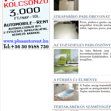
STRAPABÍRÓ PADLÓBEVONAT
Poros, piszkos a garázs v
megoldhat. A kiváló minősé
többé, ragacsos, poros, pis
AZ EGÉSZSÉGES PADLÓSZŐN
Az Inku Refresh nem cs
követelményeknek felel 
környezet kialakításához. 
levegőben.
A FÜRDÉS ÚJ ÉLMÉNYE
A Toplax anyag-összetételű
egyesíti az autógyártásból 
Toplax szerkezete kemény, s
TÉRTAKARÉKOS SZÁMÍTÓGÉP