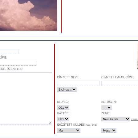
CÍME:
EGE, ÜZENETED:
CÍMZETT NEVE:
CÍMZETT E-MAIL CÍME:
BÉLYEG:
BETŰSZÍN:
HÁTTÉR:
ZENE:
zene 
IDŐZÍTETT KÜLDÉS nap, óra: