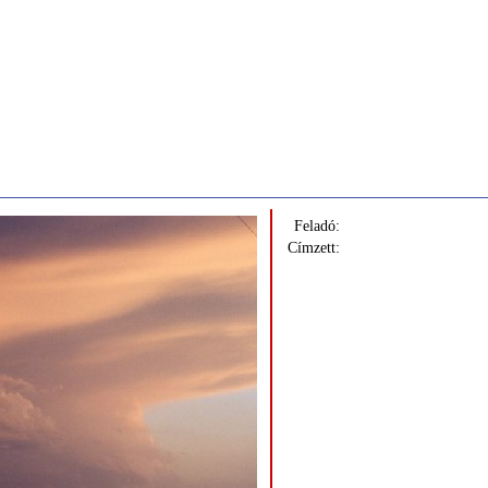
Feladó:
Címzett: