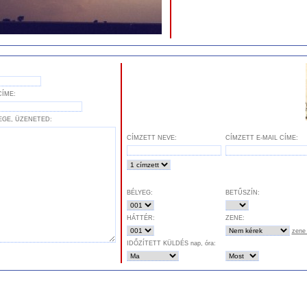
CÍME:
EGE, ÜZENETED:
CÍMZETT NEVE:
CÍMZETT E-MAIL CÍME:
BÉLYEG:
BETŰSZÍN:
HÁTTÉR:
ZENE:
zene 
IDŐZÍTETT KÜLDÉS nap, óra: