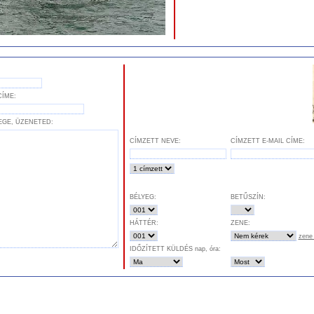
CÍME:
EGE, ÜZENETED:
CÍMZETT NEVE:
CÍMZETT E-MAIL CÍME:
BÉLYEG:
BETŰSZÍN:
HÁTTÉR:
ZENE:
zene 
IDŐZÍTETT KÜLDÉS nap, óra: