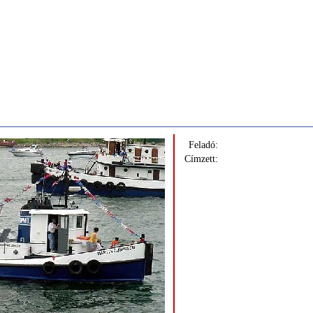
Feladó:
Címzett: