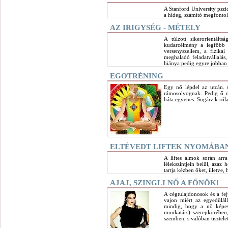
A Stanford University pszi
a hideg, számító megfonto
AZ IRIGYSÉG - MÉTELY
A túlzott sikerorientált
kudarcélmény a legfőbb tá
versenyszellem, a fizikai é
meghaladó feladatvállalás
hiánya pedig egyre jobban e
EGOTRÉNING
Egy nő lépdel az utcán. 
rámosolyognak. Pedig ő ne
háta egyenes. Sugárzik róla
ELTÉVEDT LIFTEK NYOMÁBA
A liftes álmok során ar
lélekszintjein belül, azaz
tartja kézben őket, illetve,
AJAJ, SZINGLI NŐ A FŐNÖK!
A cégtulajdonosok és a fej
vajon miért az egyedülál
mindig, hogy a nő képes
munkatárs) szerepkörében
szemben, s valóban tisztele