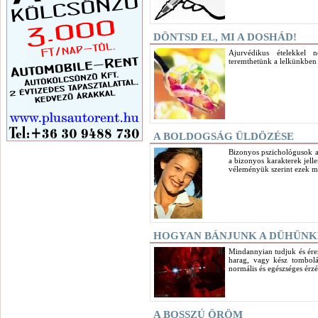
DÖNTSD EL, MI A DOSHÁD!
Ajurvédikus ételekkel 
teremthetünk a lelkünkben 
A BOLDOGSÁG ÜLDÖZÉSE
Bizonyos pszichológusok a
a bizonyos karakterek jelle
véleményük szerint ezek mi
HOGYAN BÁNJUNK A DÜHÜNK
Mindannyian tudjuk és ére
harag, vagy kész tombolá
normális és egészséges érzés
A BOSSZÚ ÖRÖM