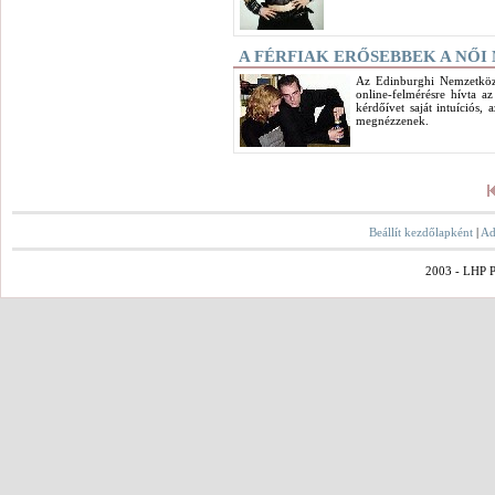
A FÉRFIAK ERŐSEBBEK A NŐ
Az Edinburghi Nemzetközi
online-felmérésre hívta a
kérdőívet saját intuíciós,
megnézzenek.
Beállít kezdőlapként
|
Ad
2003 - LHP Po