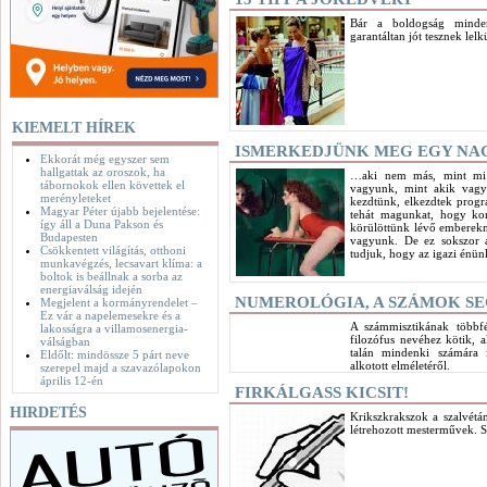
Bár a boldogság minden
garantáltan jót tesznek lel
KIEMELT HÍREK
ISMERKEDJÜNK MEG EGY NA
Ekkorát még egyszer sem
hallgattak az oroszok, ha
…aki nem más, mint mi 
tábornokok ellen követtek el
vagyunk, mint akik vagyu
merényleteket
kezdtünk, elkezdtek progr
Magyar Péter újabb bejelentése:
tehát magunkat, hogy ko
így áll a Duna Pakson és
körülöttünk lévő emberekn
Budapesten
vagyunk. De ez sokszor a
Csökkentett világítás, otthoni
tudjuk, hogy az igazi énün
munkavégzés, lecsavart klíma: a
boltok is beállnak a sorba az
energiaválság idején
NUMEROLÓGIA, A SZÁMOK SE
Megjelent a kormányrendelet –
Ez vár a napelemesekre és a
A számmisztikának többfé
lakosságra a villamosenergia-
filozófus nevéhez kötik, a
válságban
talán mindenki számára 
Eldőlt: mindössze 5 párt neve
alkotott elméletéről.
szerepel majd a szavazólapokon
április 12-én
FIRKÁLGASS KICSIT!
HIRDETÉS
Krikszkrakszok a szalvétá
létrehozott mesterművek. 