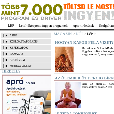
LHP
Letöltőközpont, ingyen programok
Apróhirdetések
Szolgáltat
MAGAZIN
>
NŐI
> Lélek
APRÓ
SZOLGÁLTATÓBÁZIS
HOGYAN KAPOD FEL A VIZET?
KÉPESLAPOK
Dr. Wilhelm Schmid-Bode n
függően, miként hat rájuk
IDŐJÁRÁS
vagy, szomorú, kényszere
ARCHÍVUM
MÉDIAAJÁNLAT
HIRDETÉS
AZ ŐSEMBER ÖT PERCIG BÍR
Nem az allergiát, han
természetgyógyász. A testi-
15 TIPP A JÓKEDVÉRT